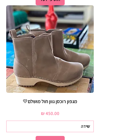
מגפון רוכסן גוון חול מושלם💛
מחיר