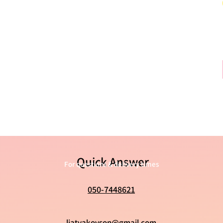
Quick Answer
For questions & delivery times
050-7448621
liatyakovson@gmail.com