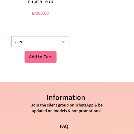
מגפון צבע זית
Quick View
Price
₪300.00
מידה
Add to Cart
Information
Join the silent group on WhatsApp & be
updated on models & hot promotions!
FAQ