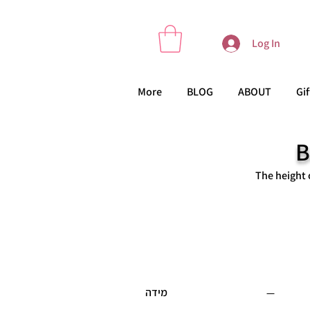
Log In
More
BLOG
ABOUT
Gif
B
The height 
Filter by
מידה