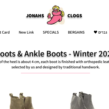
JONAHS
CLOGS
t Card
New Link
SPECIALS
BERGAINS
גברים 🖤
oots & Ankle Boots - Winter 2
of the heel is about 4 cm, each boot is finished with orthopedic lea
selected by us and designed by traditional handwork.