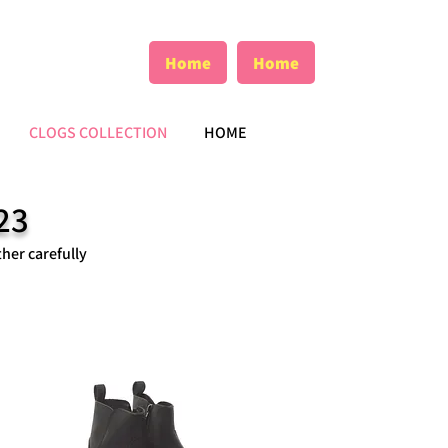
Home
Home
CLOGS COLLECTION
HOME
023
ther carefully