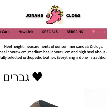
JONAHS
CLOGS
t Card
New Link
SPECIALS
BERGAINS
גברים 🖤
Heel height measurements of our summer sandals & clogs:
heel about 4 cm, medium heel about 6 cm and high heel about 
efully selected orthopedic leather. Everything is done in tradit
גברים 🖤