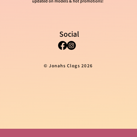
updated on models & hot promotions!
Social
© Jonahs Clogs 2026