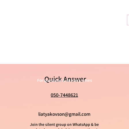
36
37
38
39
40
41
42
43
Quick Answer
44
For questions & delivery times
45
050-7448621
liatyakovson@gmail.com
Join the silent group on WhatsApp & be