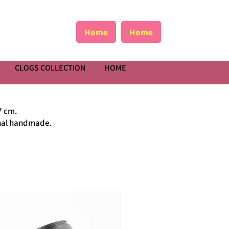
Home
Home
CLOGS COLLECTION
HOME
7 cm.
ional handmade.