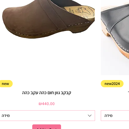
new
new2024
קבקב גוון חום כהה עקב כהה
Price
₪440.00
מידה
מידה