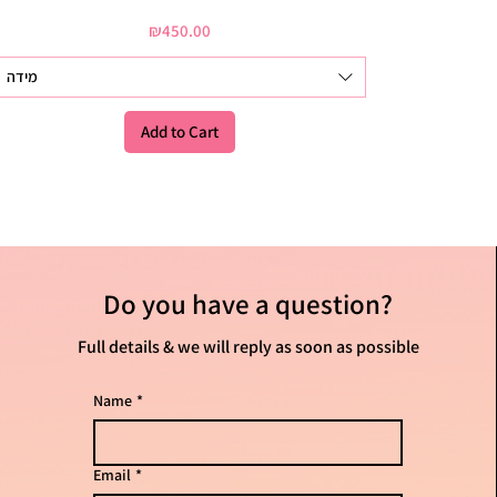
Price
₪450.00
מידה
Add to Cart
Do you have
a question?
Full details & we will reply as soon as possible
Name
*
Email
*