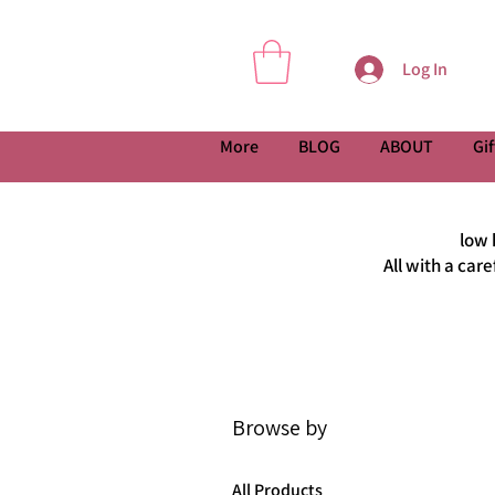
Log In
More
BLOG
ABOUT
Gif
low 
All with a car
Browse by
All Products