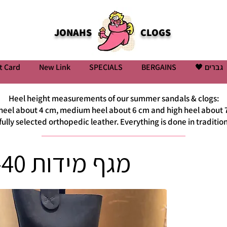
JONAHS
CLOGS
t Card
New Link
SPECIALS
BERGAINS
גברים 🖤
Heel height measurements of our summer sandals & clogs:
heel about 4 cm, medium heel about 6 cm and high heel about 
efully selected orthopedic leather. Everything is done in tradit
מגף מידות 38-40