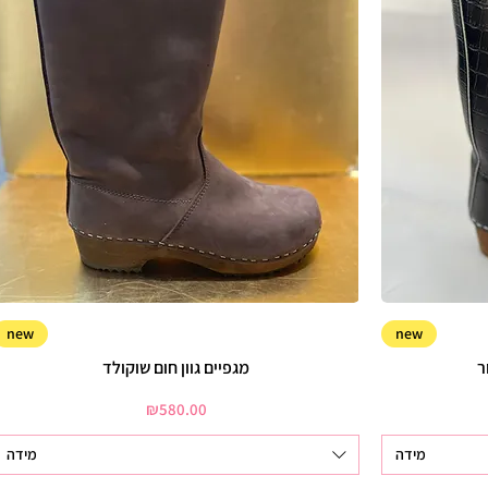
new
new
ר
מגפיים גוון חום שוקולד
Price
₪580.00
מידה
מידה