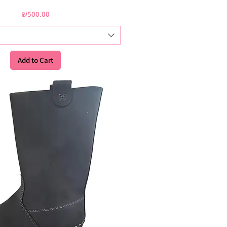
Price
₪500.00
Add to Cart