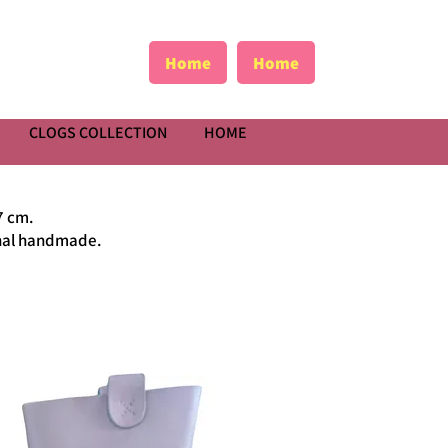
Home
Home
CLOGS COLLECTION
HOME
7 cm.
ional handmade.