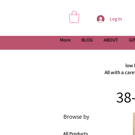
Log In
More
BLOG
ABOUT
Gif
low 
All with a car
Browse by
All Products