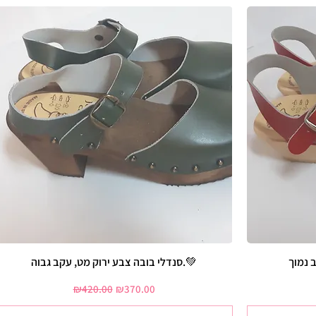
 נמוך
סנדלי בובה צבע ירוק מט, עקב גבוה.💚
Regular Price
Sale Price
₪420.00
₪370.00