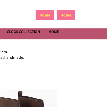
Home
Home
CLOGS COLLECTION
HOME
7 cm.
ional handmade.