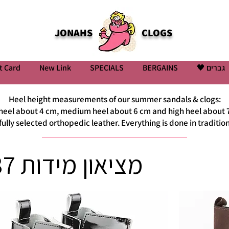
JONAHS
CLOGS
t Card
New Link
SPECIALS
BERGAINS
גברים 🖤
Heel height measurements of our summer sandals & clogs:
heel about 4 cm, medium heel about 6 cm and high heel about 
efully selected orthopedic leather. Everything is done in tradit
מציאון מידות 35-37