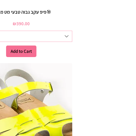
פיפ עקב גבוה טבעי מט מושלם🎯
Price
₪390.00
Add to Cart