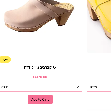
new
קברבים גוון פודרה 💜
Price
₪420.00
מידה
מידה
Add to Cart