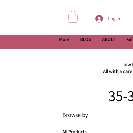
Log In
More
BLOG
ABOUT
Gif
low 
All with a car
Browse by
All Products