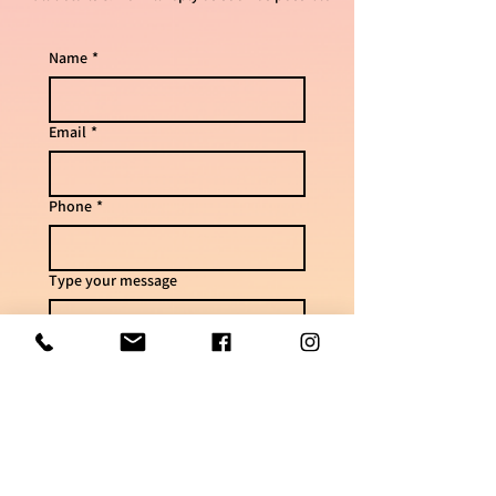
Name
*
Email
*
Phone
*
Type your message
Send
For questions & delivery times