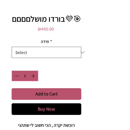
בורדו מושלםםםם💜🎯
Price
₪440.00
מידה
*
Quantity
*
Add to Cart
Buy Now
רוכשת יקרה , הכי חשוב לי שתהני