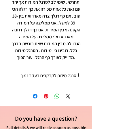
ותחרשי . שימי לב לסרגל המידות אך יחד
עם זאת כל אחת מכירה את כף רגלה הכי
טוב . אם כף רגלך צרה מאוד ואת בין 38-
39 למשל , אני ממליצה על המידה
הקטנה מבין המידות. אם כף רגלך רחבה
מאוד אז אני ממליצה על המידה
הגדוולה מבין המידות שאת רוכשת בדרך
כלל. רובינו בין מידות . הסרגל מידות
מדוייק לאורך כף הרגל . עור הפוך.
סרגל מידות לקבקבים בעקב נמוך
35 - 22 ס"מ
36 - 23 ס"מ
37 - 23 ס"מ וחצי
38 - 24 ס"מ
39 - 25ס"מ
Do you have
a question?
40 - 25 וחצי ס"מ
41 - 26 ס"מ
Full details & we will reply as soon as possible