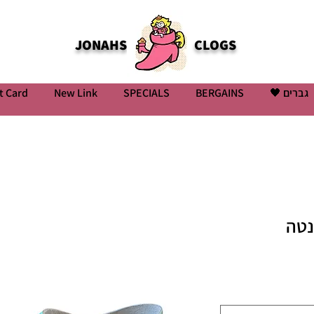
JONAHS
CLOGS
t Card
New Link
SPECIALS
BERGAINS
גברים 🖤
נטה