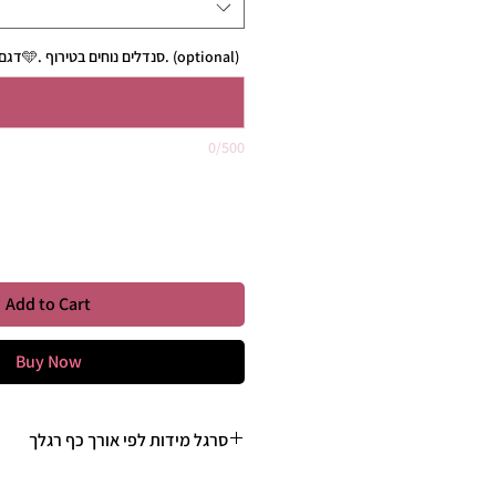
דגם מושלם וחדש קיץ 26-27🩵. סנדלים נוחים בטירוף. (optional)
0/500
Quantity
*
Add to Cart
Buy Now
סרגל מידות לפי אורך כף רגלך
35 - 22 ס"מ