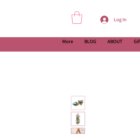
Log In
More
BLOG
ABOUT
Gif