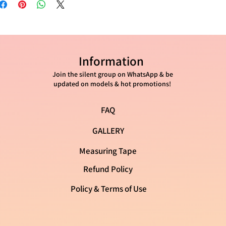
36 - 23 ס"מ
37 - 23 וחצי ס"מ
Information
38 - 24 וחצי ס"מ
Join the silent group on WhatsApp & be
39 - 25 ס"מ
updated on models & hot promotions!
40 - 25 וחצי ס"מ
FAQ
41 - 26 ס"מ
GALLERY
Measuring Tape
Refund Policy
Policy & Terms of Use