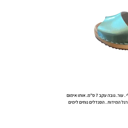
סנדלים קולקצייה חדשה 2026 גוון מנטה מטאלי . עור. גובה עקב 7 ס"מ. אותו אימום
גל המידות . הסנדלים נוחים לימים