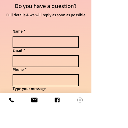
Do you have
a question?
40 - 25 וחצי ס"מ
41 - 26 ס"מ
Full details & we will reply as soon as possible
Name
*
Email
*
Phone
*
Type your message
Send