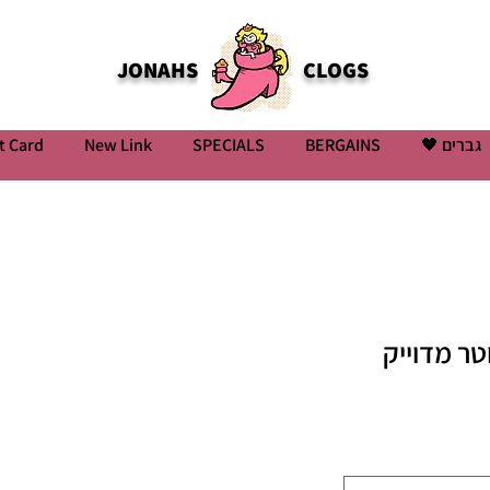
JONAHS
CLOGS
t Card
New Link
SPECIALS
BERGAINS
גברים 🖤