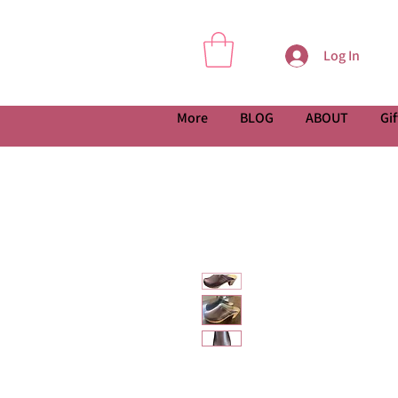
Log In
More
BLOG
ABOUT
Gif