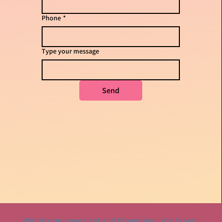
Phone
*
Type your message
Send
Website Improvement and Promotion -
Wix Expert