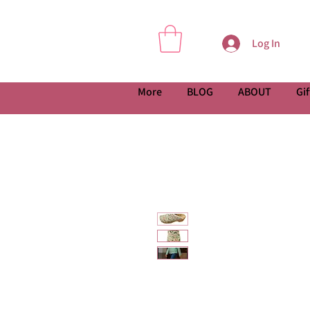
Log In
More
BLOG
ABOUT
Gif