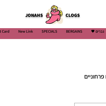
JONAHS
CLOGS
t Card
New Link
SPECIALS
BERGAINS
גברים 🖤