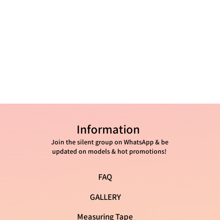
41 - 26 ס"מ
Information
Join the silent group on WhatsApp & be
updated on models & hot promotions!
FAQ
GALLERY
Measuring Tape