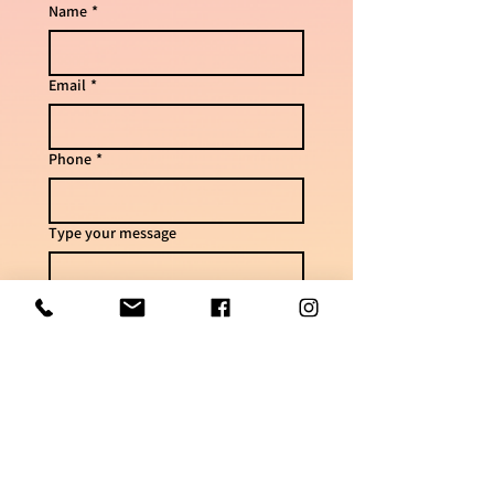
Name
*
Email
*
Phone
*
Type your message
Send
For questions & delivery times
050-7448621