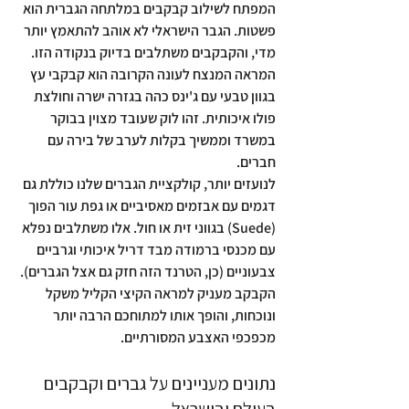
המפתח לשילוב קבקבים במלתחה הגברית הוא 
פשטות. הגבר הישראלי לא אוהב להתאמץ יותר 
מדי, והקבקבים משתלבים בדיוק בנקודה הזו. 
המראה המנצח לעונה הקרובה הוא קבקבי עץ 
בגוון טבעי עם ג'ינס כהה בגזרה ישרה וחולצת 
פולו איכותית. זהו לוק שעובד מצוין בבוקר 
במשרד וממשיך בקלות לערב של בירה עם 
חברים.
לנועזים יותר, קולקציית הגברים שלנו כוללת גם 
דגמים עם אבזמים מאסיביים או גפת עור הפוך 
(Suede) בגווני זית או חול. אלו משתלבים נפלא 
עם מכנסי ברמודה מבד דריל איכותי וגרביים 
צבעוניים (כן, הטרנד הזה חזק גם אצל הגברים). 
הקבקב מעניק למראה הקיצי הקליל משקל 
ונוכחות, והופך אותו למתוחכם הרבה יותר 
מכפכפי האצבע המסורתיים.
נתונים מעניינים על גברים וקבקבים 
בעולם ובישראל