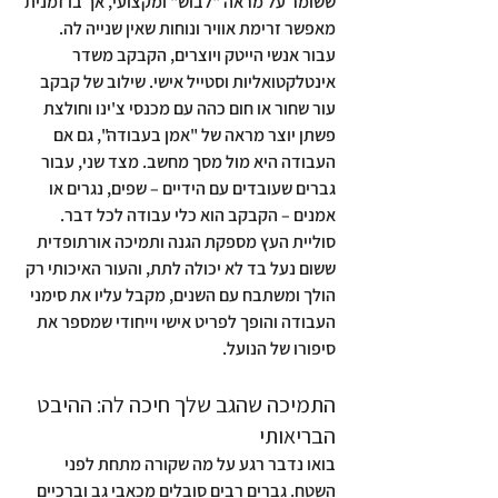
ששומר על מראה "לבוש" ומקצועי, אך בו זמנית 
מאפשר זרימת אוויר ונוחות שאין שנייה לה.
עבור אנשי הייטק ויוצרים, הקבקב משדר 
אינטלקטואליות וסטייל אישי. שילוב של קבקב 
עור שחור או חום כהה עם מכנסי צ'ינו וחולצת 
פשתן יוצר מראה של "אמן בעבודה", גם אם 
העבודה היא מול מסך מחשב. מצד שני, עבור 
גברים שעובדים עם הידיים – שפים, נגרים או 
אמנים – הקבקב הוא כלי עבודה לכל דבר. 
סוליית העץ מספקת הגנה ותמיכה אורתופדית 
ששום נעל בד לא יכולה לתת, והעור האיכותי רק 
הולך ומשתבח עם השנים, מקבל עליו את סימני 
העבודה והופך לפריט אישי וייחודי שמספר את 
סיפורו של הנועל.
התמיכה שהגב שלך חיכה לה: ההיבט 
הבריאותי
בואו נדבר רגע על מה שקורה מתחת לפני 
השטח. גברים רבים סובלים מכאבי גב וברכיים 