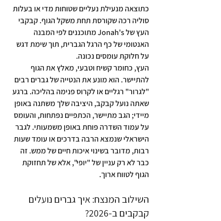
כתוצאה מנעילת נעליים שטוחות מדי או בעלות 
סוליה רכה שקורסת תחת משקל הגוף. קבקבי 
העץ של Jonah's מתוכננים לפי המבנה 
האנטומי של כף הרגל הגברית, תוך שימת דגש 
על חלוקת עומסים נכונה.
העץ, כחומר קשיח וטבעי, מאלץ את הגוף 
להתיישר. הוא מונע את הנטייה של גברים רבים 
"לגרור" רגליים או לקרוס פנימה בהליכה. ברגע 
שאתה נועל קבקב, היציבה שלך משתנה באופן 
מיידי; הגב מתיישר, הכתפיים נפתחות, והעומס 
על עמוד השדרה פוחת באופן משמעותי. לגבר 
הישראלי שנמצא הרבה בדרכים או עומד שעות 
רבות, מדובר בשינוי איכות חיים של ממש. זה 
כבר לא רק עניין של "יופי", אלא של תחזוקת 
הגוף לטווח ארוך.
השילוב המנצח: איך גברים נועלים 
קבקבים ב-2026?