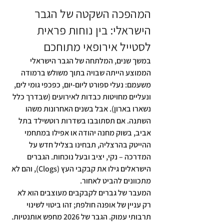
המהפכה השקטה של הגבר 
הישראלי: בין נוחות פראית 
לסטייל אירופאי מתוחכם
במשך שנים, המלתחה של הגבר הישראלי 
הממוצע הייתה שבויה בתוך משולש ברמודה 
משעמם: נעלי ספורט ליום-יום, כפכפי גומי לים, 
ונעליים מחויטות כבדות לאירועים (שבדרך כלל 
נשארו בארון). אבל בשנים האחרונות משהו 
השתנה. אם תסתובבו בשדרות רוטשילד בתל 
אביב, בשוק מחנה יהודה או אפילו במתחמי 
ההייטק בהרצליה, תבחינו בצליל חדש על 
המדרכה – נקי, יציב ובעל נוכחות. הגברים 
הישראלים גילו את קבקבי העץ (Clogs), והם לא 
מתכוונים להביט לאחור.
המעבר של גברים לקבקבים מעוצבים הוא לא 
רק עניין של אופנה חולפת; זהו ביטוי לשינוי 
תרבותי עמוק. הגבר של 2026 מחפש אותנטיות. 