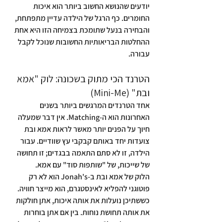
יודעים שהנושא החשוב ביותר הוא איכות 
החומרים. כף הרגל של הילדה עדיין מתפתחת, 
והבחירה בנעל שתומכת בצמיחה הזו היא אחת 
ההחלטות הבריאותיות החשובות שנוכל לקבל 
עבורה.
הטרנד הכי מתוק בשכונה: לוק "אמא 
ובת" (Mini-Me)
אחד הטרנדים המרגשים ביותר בשנים 
האחרונות הוא ה-Matching. אין דבר שמעלה 
חיוך על הפנים יותר מאשר לראות אמא ובת 
צועדות יחד באותם קבקבי עץ שוודיים. עבור 
הילדה, זו לא סתם התאמה בבגדים; זו תחושה 
של שייכות, של "שותפות סוד" עם אמא.
הלוק של אמא ובת ב-Jonah's הוא לא רק 
פוטוגני להפליא לאינסטגרם, הוא מייצר חוויה. 
כששתיכן נועלות את אותה איכות, אתן חולקות 
את אותה תחושת נוחות. בין אם אתן בוחרות 