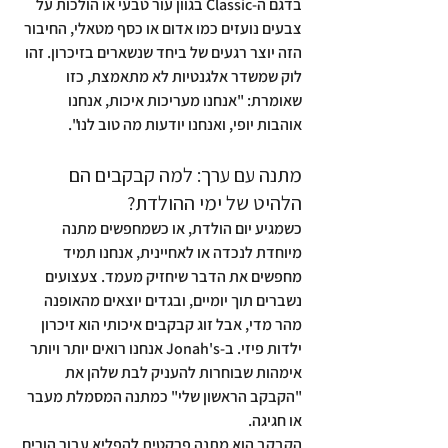
בדגם ה-Classic בגוון עור טבעי או הולכות על 
צבעים נועזים כמו אדום או כסף מטאלי, החיבור 
הזה יוצר רגעים של ביחד שנשארים בזיכרון. זהו 
לוק שמשדר אלגנטיות לא מתאמצת, כזו 
שאומרת: "אנחנו מעריכות איכות, אנחנו 
אוהבות יופי, ואנחנו יודעות מה טוב לנו".
מתנה עם ערך: למה קבקבים הם 
הלהיט של ימי ההולדת?
כשמגיע יום הולדת, או כשמחפשים מתנה 
מיוחדת לנכדה או לאחיינית, אנחנו תמיד 
מחפשים את הדבר שיחזיק מעמד. צעצועים 
נשברים תוך יומיים, ובגדים יוצאים מהאופנה 
מהר מדי, אבל זוג קבקבים איכותי הוא זיכרון 
ילדות פיזי. ב-Jonah's אנחנו רואים יותר ויותר 
אימהות שבוחרות להעניק לבת שלהן את 
"הקבקב הראשון שלי" כמתנה המסמלת מעבר 
או חגיגה.
הקבקב הוא מתנה פרקטית להפליא עבור הורים 