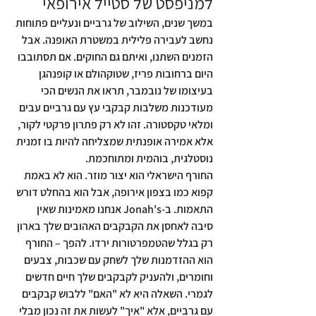
למניפסט של סטייל אירופאי
במשך שנים, השילוב של גרביים ונעליים פתוחות 
נחשב לעבירה פלילית במשטרת האופנה. אבל 
הזמנים השתנו, ואיתם גם החוקים. אם תסתובבו 
היום ברחובות פריז, שטוקהולם או קופנהגן 
בעיצומו של נובמבר, תראו את הנשים הכי 
מעודכנות משלבות קבקבי עץ עם גרביים עבים 
ומלאי טקסטורה. זהו לא רק פתרון פרקטי לקור, 
אלא אמירה אופנתית שמצליחה להיות בו זמנית 
נוסטלגית, בוהמית ומתוחכמת.
החורף הישראלי הוא יצור מוזר. הוא לא באמת 
קפוא כמו בצפון אירופה, אבל הוא בהחלט דורש 
התאמות. ב-Jonah's אנחנו מאמינות שאין 
סיבה לאחסן את הקבקבים האהובים שלך בארון 
רק בגלל שהטמפרטורות ירדו. להפך – החורף 
הוא ההזדמנות שלך לשחק עם שכבות, צבעים 
וחומרים, ולהעניק לקבקבים שלך חיים חדשים 
לגמרי. השאלה היא לא "האם" ללבוש קבקבים 
עם גרביים, אלא "איך" לעשות את זה נכון מבלי 