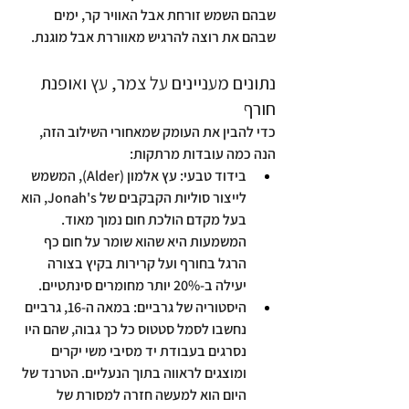
שבהם השמש זורחת אבל האוויר קר, ימים 
שבהם את רוצה להרגיש מאווררת אבל מוגנת.
נתונים מעניינים על צמר, עץ ואופנת 
חורף
כדי להבין את העומק שמאחורי השילוב הזה, 
הנה כמה עובדות מרתקות:
בידוד טבעי:
 עץ אלמון (Alder), המשמש 
לייצור סוליות הקבקבים של Jonah's, הוא 
בעל מקדם הולכת חום נמוך מאוד. 
המשמעות היא שהוא שומר על חום כף 
הרגל בחורף ועל קרירות בקיץ בצורה 
יעילה ב-20% יותר מחומרים סינתטיים.
היסטוריה של גרביים:
 במאה ה-16, גרביים 
נחשבו לסמל סטטוס כל כך גבוה, שהם היו 
נסרגים בעבודת יד מסיבי משי יקרים 
ומוצגים לראווה בתוך הנעליים. הטרנד של 
היום הוא למעשה חזרה למסורת של 