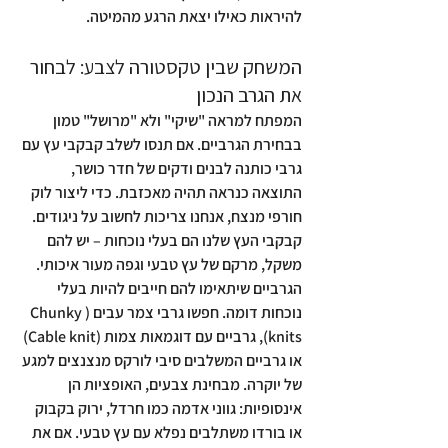
להיראות כאילו יצאת הרגע מהמיטה.
המשחק שבין טקסטורה לצבע: לבחור 
את הגרב הנכון
המפתח למראה "שיקי" ולא "מרושל" טמון 
בבחירת הגרביים. אם תנסו לשלב קבקבי עץ עם 
גרבי כותנה לבנים ודקים של חדר כושר, 
התוצאה כנראה תהיה מאכזבת. כדי ליצור לוק 
חורפי מנצח, אנחנו צריכות לחשוב על ניגודים.
קבקבי העץ שלנו הם בעלי נוכחות – יש להם 
משקל, מרקם של עץ טבעי וגפה מעור איכותי. 
הגרביים שיתאימו להם חייבים להיות בעלי 
נוכחות דומה. חפשו גרבי צמר עבים (Chunky 
knits), גרביים עם דוגמאות צמות (Cable knit) 
או גרביים המשלבים סיבי לורקס מנצנצים למגע 
של יוקרה. מבחינת צבעים, האופציות הן 
אינסופיות: גווני אדמה כמו חרדל, ירוק בקבוק 
או בורדו משתלבים נפלא עם עץ טבעי. אם את 