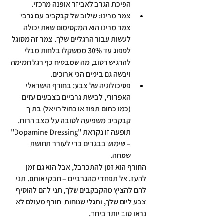
הפיכת הגרב לאביזר אופנה מרכזי.
צמר מרינו:
 שילוב של קבקבים עם גרבי 
צמר מרינו הוא המקסימום שאת יכולה 
לעשות עבור הרגליים שלך. צמר זה מסוגל 
לספוג עד 30% ממשקלו בלחות מבלי 
להרגיש רטוב, מה שמבטיח כף רגל חמימה 
ויבשה גם בימים הכי ארוכים.
פסיכולוגיה של צבע:
 בחורף הישראלי 
האפרורי, לבישת גרביים בצבעים עזים 
(כמו כתום תפוז או כחול רויאל) בתוך 
קבקבים משפיעה לטובה על מצב הרוח. 
תופעה זו נקראת "Dopamine Dressing" 
– שימוש בבגדים כדי לעורר תחושת 
שמחה.
החורף הוא זמן להתכרבל, אבל הוא גם זמן 
להעז. אל תפחדי מהגרביים – חבקי אותם. תני 
להם להציץ מהקבקבים שלך, תני להם להוסיף 
צבע ליום שלך, ותגלי שנוחות וחורף מעולם לא 
נראו טוב יותר ביחד.