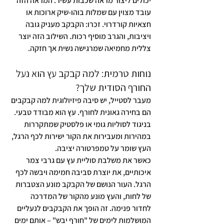
יכולים ליצור מראה שכבות עשיר. המראה הזה 
עובד מצוין עם שמלות בוהו-שיק ארוכות או 
חצאיות קורדרוי. זכרו: הקבקב מעניק גובה 
ויציבות, והגרב מוסיף רכות. השילוב הזה יוצר 
צללית מחמיאה שמרגישה נשית אך חזקה.
נוחות טרמית: למה קבקב עץ הוא נעל 
החורף הסודית שלך?
מעבר לסטייל, יש סיבה פיזיולוגית למה קבקבים 
הם בחירה גאונית לחורף. עץ הוא מבודד טבעי. 
בניגוד לסוליות גומי או פלסטיק שמתקררות 
במהירות ומעבירות את הקור ישירות לכף הרגל, 
העץ שומר על טמפרטורה יציבה.
כאשר את משלבת סוליית עץ עם גרבי צמר 
איכותיים, את יוצרת סביבה חמימה ויבשה לכף 
הרגל. העור הנושם של הקבקב מונע הצטברות 
של לחות, והעץ מונע מהקור של המדרכה 
לחדור פנימה. זה הופך את הקבקבים לנעליים 
המושלמות לימים של "חורף יבש" – אותם ימים 