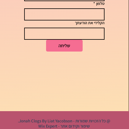
טלפון
*
הקלידי את הודעתך
שליחה
@ כל הזכויות שמורות - Jonah Clogs By Liat Yacobson.
שיפור וקידום אתר -
Wix Expert