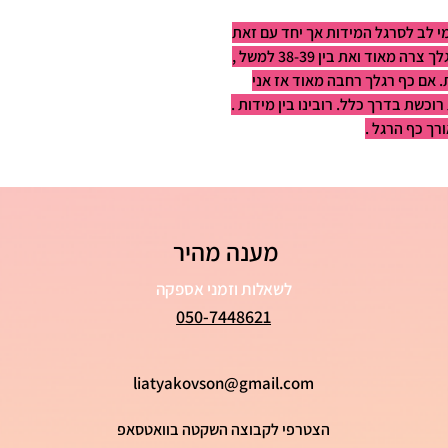
מי לב לסרגל המידות אך יחד עם זאת
כל אחת מכירה את כף רגלה הכי טוב . אם כף רגלך צרה מאוד ואת בין 38-39 למשל ,
 אם כף רגלך רחבה מאוד אז אני
כשת בדרך כלל. רובינו בין מידות .
רך כף הרגל .
מענה מהיר
לשאלות וזמני אספקה
050-7448621
liatyakovson@gmail.com
הצטרפי לקבוצה השקטה בוואטסאפ