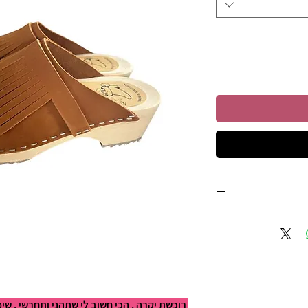
רוכשת יקרה , הכי חשוב לי שתהני ותחרשי . שי