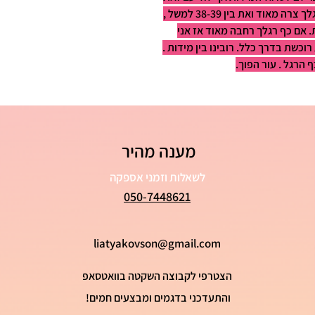
כל אחת מכירה את כף רגלה הכי טוב . אם כף רגלך צרה מאוד ואת בין 38-39 למשל ,
 אם כף רגלך רחבה מאוד אז אני
כשת בדרך כלל. רובינו בין מידות .
 הרגל . עור הפוך.
מענה מהיר
לשאלות וזמני אספקה
050-7448621
liatyakovson@gmail.com
הצטרפי לקבוצה השקטה בוואטסאפ
והתעדכני בדגמים ומבצעים חמים!