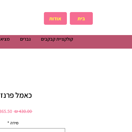
בית
אודות
קולקציית קבקבים
גברים
מציאו
כאמל פרנזי
מחיר
 ‏430.00 ‏₪ 
רגיל
מידה
*