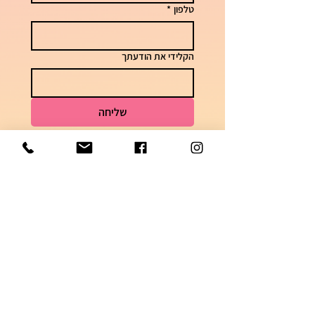
טלפון
*
הקלידי את הודעתך
שליחה
לשאלות וזמני אספקה
050-7448621
הצטרפי לקבוצה השקטה בוואטסאפ והתעדכני
בדגמים ומבצעים חמים!