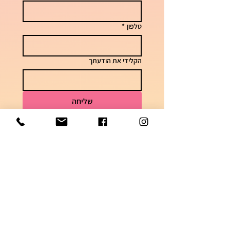
טלפון
*
הקלידי את הודעתך
שליחה
לשאלות וזמני אספקה
050-7448621
הצטרפי לקבוצה השקטה בוואטסאפ והתעדכני
בדגמים ומבצעים חמים!