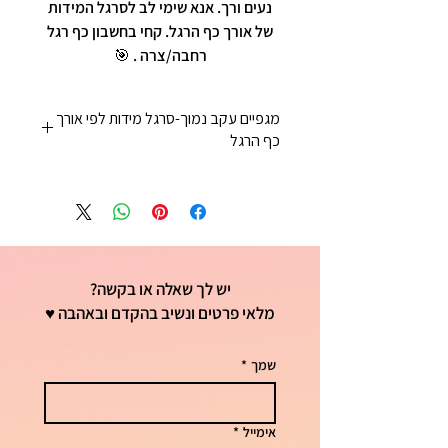
נעים ורך. אנא שימי לב לסרגל המידות
של אורך כף הרגל. קחי בחשבון כף רגל
רחבה/צרה . 🎯
מגפיים עקב נמוך-סרגל מידות לפי אורך
כף הרגל
מידה 36= 23 סמ
מידה 37= קצת יותר מ23 וחצי סמ
מידה 38= 24 סמ וקצת
מידה 39= 25 סמ
מידה 40= 26 סמ
יש לך שאלה או בקשה?
מידה 41=26 וחצי סמ
מלאי פרטים ונשיב בהקדם ובאהבה ♥
שמך
*
אימייל
*