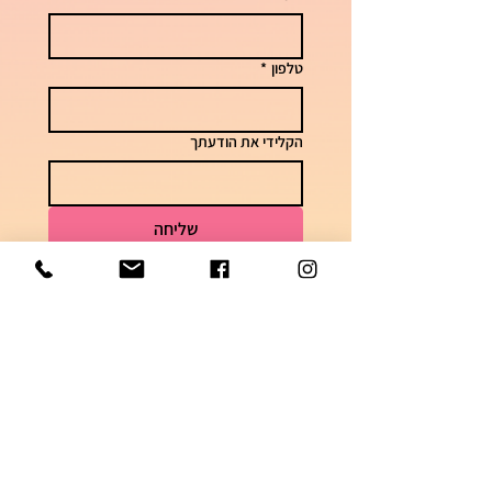
טלפון
*
הקלידי את הודעתך
שליחה
לשאלות וזמני אספקה
050-7448621
הצטרפי לקבוצה השקטה בוואטסאפ והתעדכני
בדגמים ומבצעים חמים!