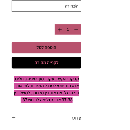
כמות
*
הוספה לסל
לקנייה מהירה
קבקבי הקיץ בעקב נמוך טיפה גדולים.
אנא התייחסי לסרגל המידות לפי אורך
כף הרגל. אם את בין מידות , למשל בין
37-38 אני ממליצה לרכוש 37.
פירוט
I'm a product detail. I'm a great place