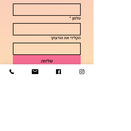
טלפון
*
הקלידי את הודעתך
שליחה
לשאלות וזמני אספקה
050-7448621
הצטרפי לקבוצה השקטה בוואטסאפ והתעדכני
בדגמים ומבצעים חמים!