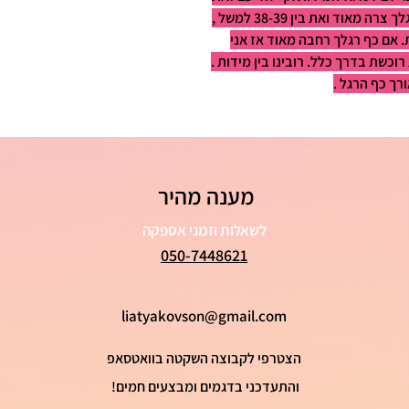
כל אחת מכירה את כף רגלה הכי טוב . אם כף רגלך צרה מאוד ואת בין 38-39 למשל ,
 אם כף רגלך רחבה מאוד אז אני
כשת בדרך כלל. רובינו בין מידות .
רך כף הרגל .
מענה מהיר
לשאלות וזמני אספקה
050-7448621
liatyakovson@gmail.com
הצטרפי לקבוצה השקטה בוואטסאפ
והתעדכני בדגמים ומבצעים חמים!