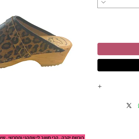
רוכשת יקרה , הכי חשוב לי שתהני ותחרשי . שי