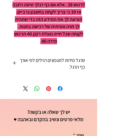
לרכוש 38 . אלא אם כף רגלך טיפה רחבה
אז 39 כי צריך לקחת בחשבון גרביים.
מציעה לך את המידע הזה כדי שתהיה
לך חויה אמיתית של רכישה בחנות .
לקוחה שכל חייה נועלת רקק 40 תרכוש
מידה 40.
סרגל מידות למגפונים רגילים לפי אורך
כף הרגל.
36-23ס"מ
37-24ס"מ
38-25 ס"מ
39-25וחציס"מ
40-26 ס"מ
יש לך שאלה או בקשה?
41-26וחצי ס"מ
מלאי פרטים ונשיב בהקדם ובאהבה ♥
שמך
*